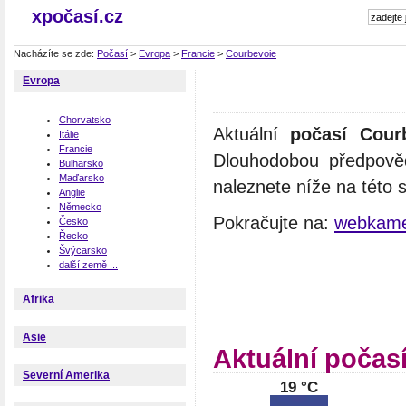
xpočasí.cz
Nacházíte se zde:
Počasí
>
Evropa
>
Francie
>
Courbevoie
Evropa
Chorvatsko
Aktuální
počasí Cour
Itálie
Francie
Dlouhodobou předpově
Bulharsko
Maďarsko
naleznete níže na této 
Anglie
Německo
Pokračujte na:
webkame
Česko
Řecko
Švýcarsko
další země ...
Afrika
Asie
Aktuální počas
Severní Amerika
19 °C