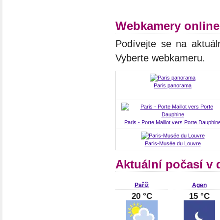
Webkamery online
Podívejte se na aktuál
Vyberte webkameru.
Paris panorama
Paris - Porte Maillot vers Porte Dauphin
Paris-Musée du Louvre
Aktuální počasí v 
Paříž
Agen
20 °C
15 °C