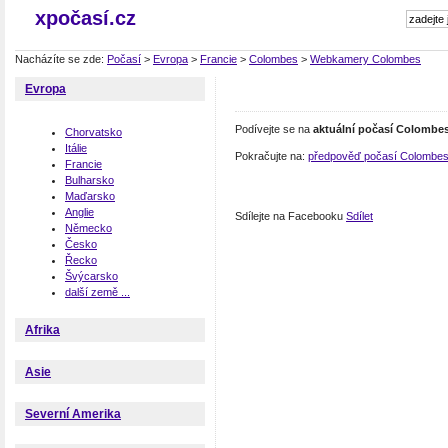
xpočasí.cz
Nacházíte se zde:
Počasí
>
Evropa
>
Francie
>
Colombes
>
Webkamery Colombes
Evropa
Podívejte se na
aktuální počasí Colombe
Chorvatsko
Itálie
Pokračujte na:
předpověď počasí Colombe
Francie
Bulharsko
Maďarsko
Anglie
Sdílejte na Facebooku
Sdílet
Německo
Česko
Řecko
Švýcarsko
další země ...
Afrika
Asie
Severní Amerika