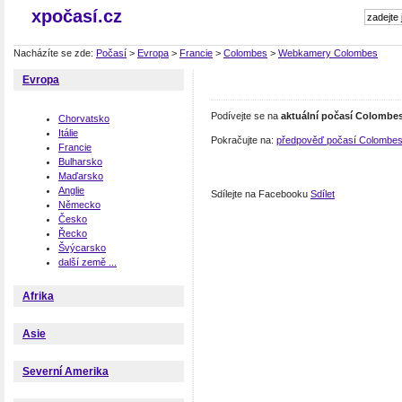
xpočasí.cz
Nacházíte se zde:
Počasí
>
Evropa
>
Francie
>
Colombes
>
Webkamery Colombes
Evropa
Podívejte se na
aktuální počasí Colombe
Chorvatsko
Itálie
Pokračujte na:
předpověď počasí Colombe
Francie
Bulharsko
Maďarsko
Anglie
Sdílejte na Facebooku
Sdílet
Německo
Česko
Řecko
Švýcarsko
další země ...
Afrika
Asie
Severní Amerika