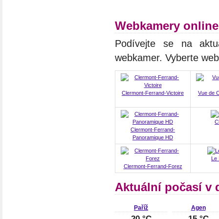
Webkamery online
Podívejte se na aktuá
webkamer. Vyberte we
Clermont-Ferrand-Victoire
Vue de C
C
Clermont-Ferrand-
Panoramique HD
Le
Clermont-Ferrand-Forez
Aktuální počasí v 
Paříž
Agen
20 °C
15 °C