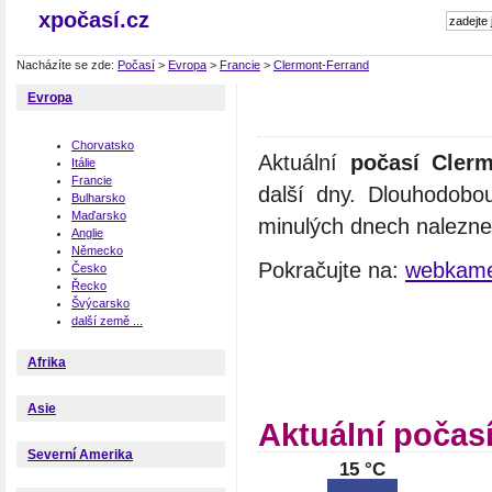
xpočasí.cz
Nacházíte se zde:
Počasí
>
Evropa
>
Francie
>
Clermont-Ferrand
Evropa
Chorvatsko
Aktuální
počasí Clerm
Itálie
Francie
další dny. Dlouhodobo
Bulharsko
Maďarsko
minulých dnech naleznet
Anglie
Německo
Pokračujte na:
webkame
Česko
Řecko
Švýcarsko
další země ...
Afrika
Asie
Aktuální počas
Severní Amerika
15 °C