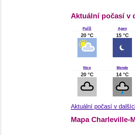
Aktuální počasí v 
Paříž
Agen
20 °C
15 °C
Nice
Mende
20 °C
14 °C
Aktuální počasí v další
Mapa Charleville-M