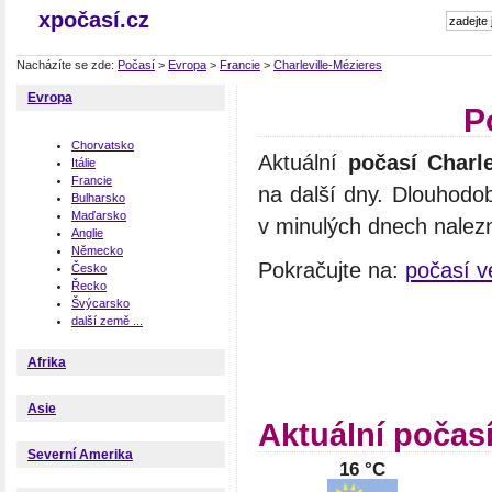
xpočasí.cz
Nacházíte se zde:
Počasí
>
Evropa
>
Francie
>
Charleville-Mézieres
Evropa
P
Chorvatsko
Aktuální
počasí Charle
Itálie
Francie
na další dny. Dlouhodo
Bulharsko
Maďarsko
v minulých dnech nalezn
Anglie
Německo
Pokračujte na:
počasí v
Česko
Řecko
Švýcarsko
další země ...
Afrika
Asie
Aktuální počasí
Severní Amerika
16 °C