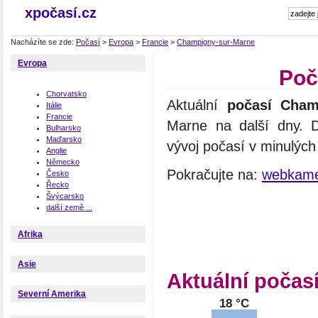
xpočasí.cz
Nacházíte se zde:
Počasí
>
Evropa
>
Francie
>
Champigny-sur-Marne
Evropa
Poč
Chorvatsko
Aktuální
počasí Cham
Itálie
Francie
Marne na další dny. 
Bulharsko
Maďarsko
vývoj počasí v minulých
Anglie
Německo
Pokračujte na:
webkame
Česko
Řecko
Švýcarsko
další země ...
Afrika
Asie
Aktuální počas
Severní Amerika
18 °C