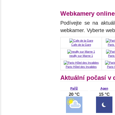
Webkamery online
Podívejte se na aktuá
webkamer. Vyberte we
Cafe de la Gare
Paris
neuilly sur Marne 1
Paris
Paris-Hôtel des Invalides
Paris-
Aktuální počasí v 
Paříž
Agen
20 °C
15 °C