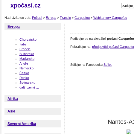
xpočasí.cz
Nacházíte se zde:
Počasí
>
Evropa
>
Francie
>
Carquefou
>
Webkamery Carquefou
Evropa
Podívejte se na
aktuální počasí Carquefo
Chorvatsko
Itálie
Pokračujte na:
předpověď počasí Carquefo
Francie
Bulharsko
Maďarsko
Anglie
Sdílejte na Facebooku
Sdílet
Německo
Česko
Řecko
Švýcarsko
další země ...
Afrika
Asie
Nantes-A1
Severní Amerika