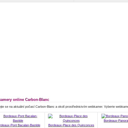
amery online Carbon-Blanc
jte se na aktuální počasí Carbon-Blanc a okolí prostřednictvím webkamer. Vyberte webkam
Bordeaux-Panor
rdeaux-Pont Bacalan-Bastide
Bordeaux-Place des Quinconces