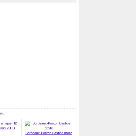
eru.
amique HD
Bordeaux-Ponton Bastide droite