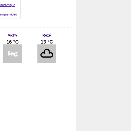
mique vidéo
Vichy
Rezé
16 °C
13 °C