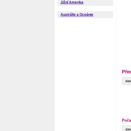
Jižní Amerika
Austrálie a Oceánie
Pře
da
Poča
da