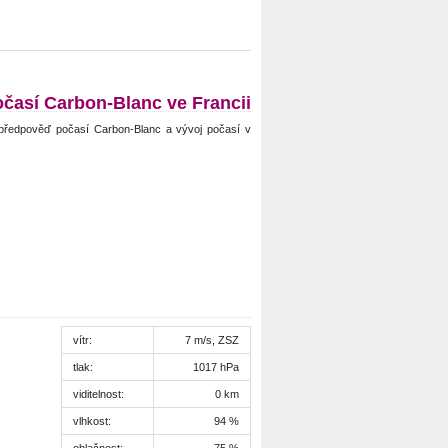
časí Carbon-Blanc ve Francii
předpověď počasí Carbon-Blanc a vývoj počasí v
vítr:
7 m/s, ZSZ
tlak:
1017 hPa
viditelnost:
0 km
vlhkost:
94 %
oblačnost:
75 %