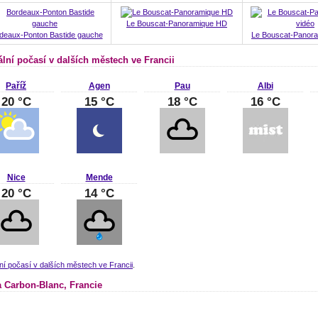
Le Bouscat-Panoramique HD
deaux-Ponton Bastide gauche
Le Bouscat-Panora
ální počasí v dalších městech ve Francii
Paříž
Agen
Pau
Albi
20 °C
15 °C
18 °C
16 °C
Nice
Mende
20 °C
14 °C
ní počasí v dalších městech ve Francii
.
 Carbon-Blanc, Francie