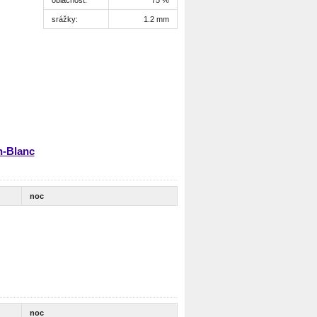
srážky:
1.2 mm
n-Blanc
noc
noc