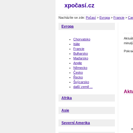
xpočasí.cz
Nacházíte se zde:
Počasí
>
Evropa
>
Francie
>
Car
Evropa
Aktuá
Chorvatsko
minulý
Itálie
Francie
Pokra
Bulharsko
Maďarsko
Anglie
Německo
Česko
Řecko
Švýcarsko
další země ...
Akt
Afrika
Asie
Severní Amerika
m