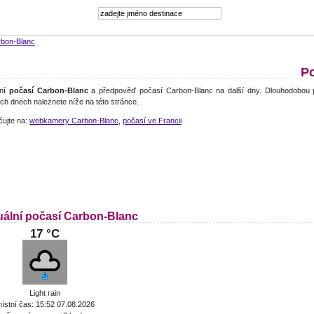
bon-Blanc
Po
lní
počasí Carbon-Blanc
a předpověď počasí Carbon-Blanc na další dny. Dlouhodobou 
ch dnech naleznete níže na této stránce.
čujte na:
webkamery Carbon-Blanc
,
počasí ve Francii
uální počasí Carbon-Blanc
17 °C
Light rain
ístní čas: 15:52 07.08.2026