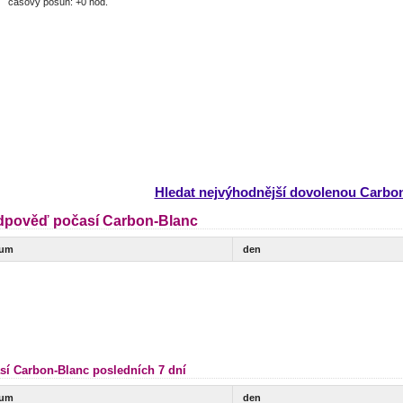
časový posun: +0 hod.
Hledat nejvýhodnější dovolenou Carbo
dpověď počasí Carbon-Blanc
tum
den
sí Carbon-Blanc posledních 7 dní
tum
den