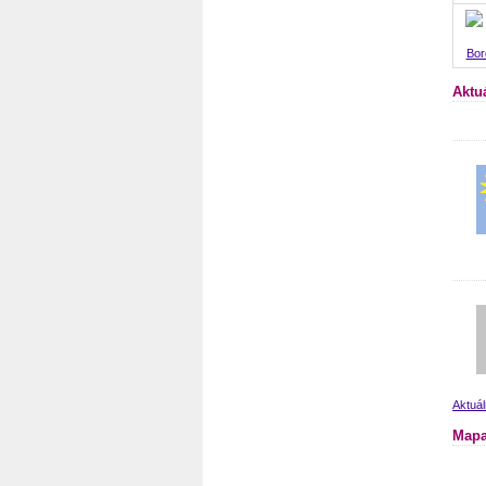
Bor
Aktu
Aktuál
Mapa