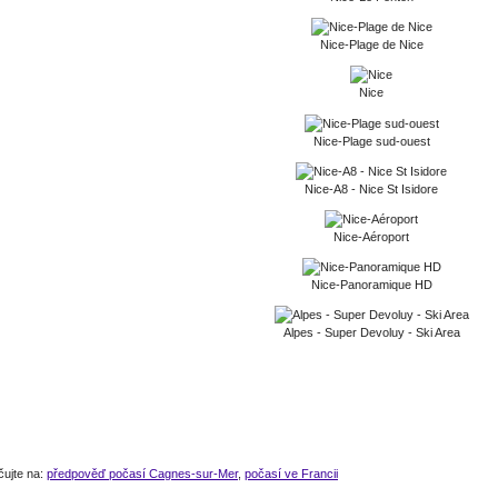
Nice-Plage de Nice
Nice
Nice-Plage sud-ouest
Nice-A8 - Nice St Isidore
Nice-Aéroport
Nice-Panoramique HD
Alpes - Super Devoluy - Ski Area
čujte na:
předpověď počasí Cagnes-sur-Mer
,
počasí ve Francii