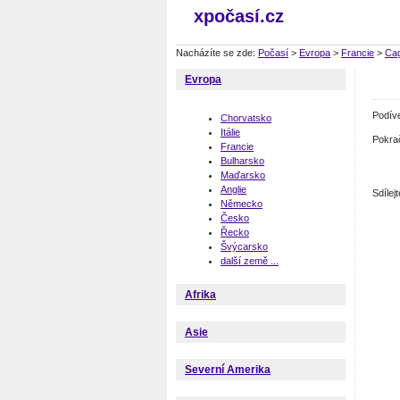
xpočasí.cz
Nacházíte se zde:
Počasí
>
Evropa
>
Francie
>
Ca
Evropa
Podív
Chorvatsko
Itálie
Pokra
Francie
Bulharsko
Maďarsko
Anglie
Sdíle
Německo
Česko
Řecko
Švýcarsko
další země ...
Afrika
Asie
Severní Amerika