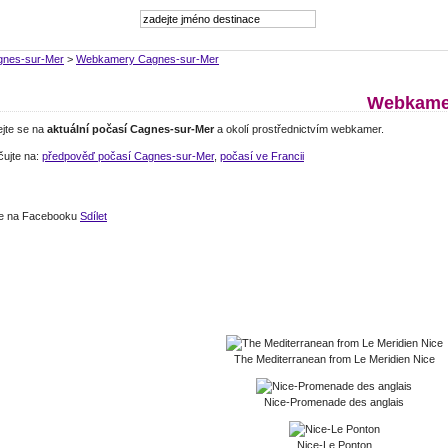
gnes-sur-Mer
>
Webkamery Cagnes-sur-Mer
Webkamer
ejte se na
aktuální počasí Cagnes-sur-Mer
a okolí prostřednictvím webkamer.
čujte na:
předpověď počasí Cagnes-sur-Mer
,
počasí ve Francii
jte na Facebooku
Sdílet
The Mediterranean from Le Meridien Nice
Nice-Promenade des anglais
Nice-Le Ponton