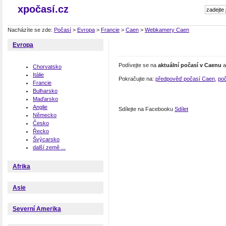
xpočasí.cz
Nacházíte se zde:
Počasí
>
Evropa
>
Francie
>
Caen
>
Webkamery Caen
Evropa
Podívejte se na
aktuální počasí v Caenu
a
Chorvatsko
Itálie
Pokračujte na:
předpověď počasí Caen
,
poč
Francie
Bulharsko
Maďarsko
Anglie
Sdílejte na Facebooku
Sdílet
Německo
Česko
Řecko
Švýcarsko
další země ...
Afrika
Asie
Severní Amerika