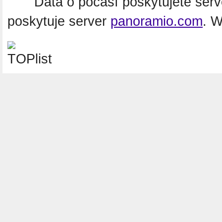
Data o počasí poskytujete ser
poskytuje server
panoramio.com
. 