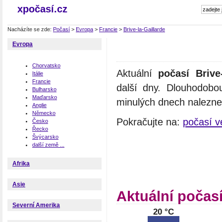
xpočasí.cz
Nacházíte se zde:
Počasí
>
Evropa
>
Francie
>
Brive-la-Gaillarde
Evropa
Chorvatsko
Aktuální
počasí Brive-
Itálie
Francie
další dny. Dlouhodobo
Bulharsko
Maďarsko
minulých dnech naleznet
Anglie
Německo
Pokračujte na:
počasí v
Česko
Řecko
Švýcarsko
další země ...
Afrika
Asie
Aktuální počasí
Severní Amerika
20 °C