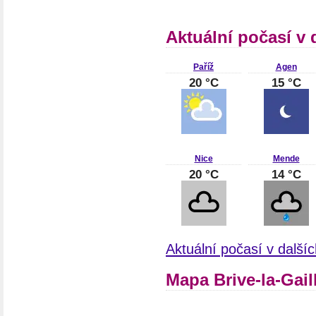
Aktuální počasí v 
Paříž
Agen
20 °C
15 °C
Nice
Mende
20 °C
14 °C
Aktuální počasí v další
Mapa Brive-la-Gail