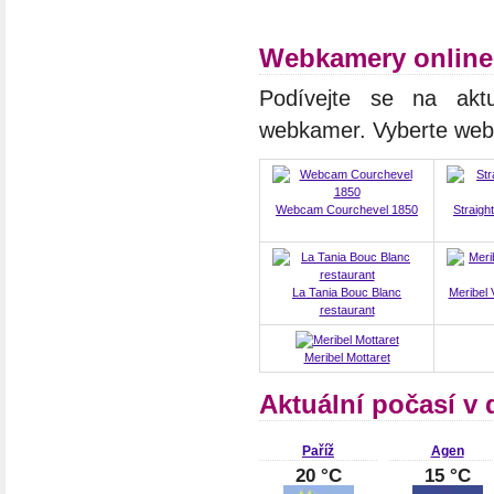
Webkamery online 
Podívejte se na aktuá
webkamer. Vyberte we
Webcam Courchevel 1850
Straigh
La Tania Bouc Blanc
Meribel V
restaurant
Meribel Mottaret
Aktuální počasí v 
Paříž
Agen
20 °C
15 °C