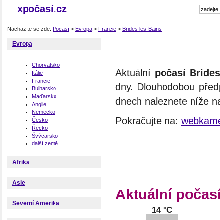
xpočasí.cz
Nacházíte se zde:
Počasí
>
Evropa
>
Francie
>
Brides-les-Bains
Evropa
Chorvatsko
Aktuální
počasí Brides
Itálie
Francie
dny. Dlouhodobou předp
Bulharsko
Maďarsko
dnech naleznete níže na
Anglie
Německo
Pokračujte na:
webkamer
Česko
Řecko
Švýcarsko
další země ...
Afrika
Asie
Aktuální počasí
Severní Amerika
14 °C