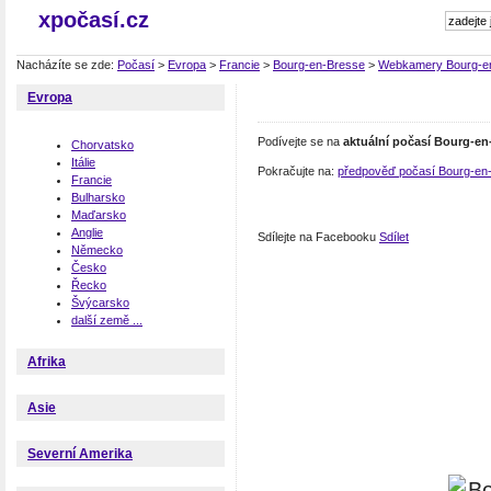
xpočasí.cz
Nacházíte se zde:
Počasí
>
Evropa
>
Francie
>
Bourg-en-Bresse
>
Webkamery Bourg-e
Evropa
Podívejte se na
aktuální počasí Bourg-en
Chorvatsko
Itálie
Pokračujte na:
předpověď počasí Bourg-en
Francie
Bulharsko
Maďarsko
Anglie
Sdílejte na Facebooku
Sdílet
Německo
Česko
Řecko
Švýcarsko
další země ...
Afrika
Asie
Severní Amerika