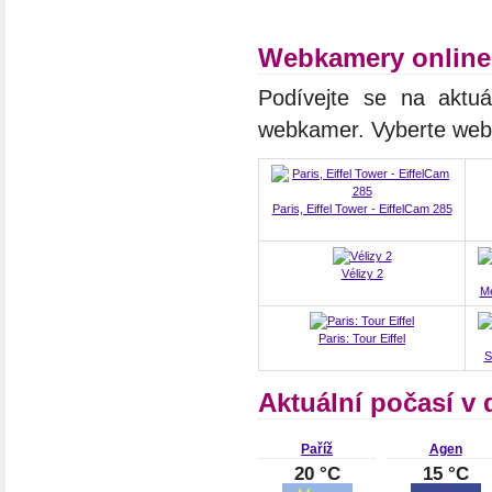
Webkamery online
Podívejte se na aktuál
webkamer. Vyberte we
Paris, Eiffel Tower - EiffelCam 285
Vélizy 2
Me
Paris: Tour Eiffel
S
Aktuální počasí v 
Paříž
Agen
20 °C
15 °C