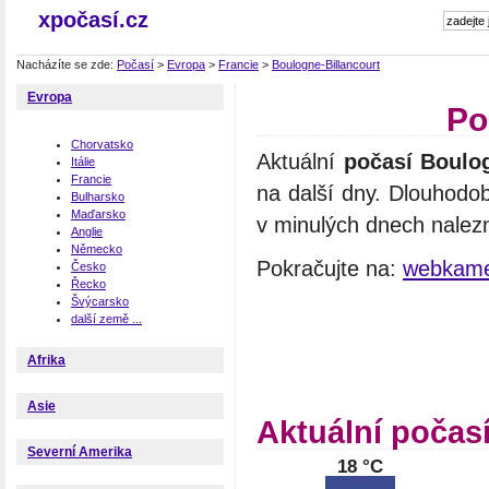
xpočasí.cz
Nacházíte se zde:
Počasí
>
Evropa
>
Francie
>
Boulogne-Billancourt
Evropa
Po
Chorvatsko
Aktuální
počasí Boulog
Itálie
Francie
na další dny. Dlouhodo
Bulharsko
Maďarsko
v minulých dnech nalezn
Anglie
Německo
Pokračujte na:
webkamer
Česko
Řecko
Švýcarsko
další země ...
Afrika
Asie
Aktuální počas
Severní Amerika
18 °C