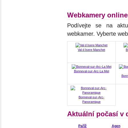
Webkamery online
Podívejte se na aktuá
webkamer. Vyberte we
Val d Isere Manchet
B
Bonneval-sur-Arc-La Met
Bonn
Bonneval-sur-Arc-
Panoramique
Aktuální počasí v 
Paříž
Agen