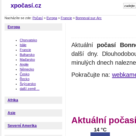
xpočasí.cz
Nacházíte se zde:
Počasí
>
Evropa
>
Francie
>
Bonneval-sur-Arc
Evropa
Chorvatsko
Aktuální
počasí Bonne
Itálie
Francie
další dny. Dlouhodobo
Bulharsko
Maďarsko
minulých dnech naleznet
Anglie
Německo
Pokračujte na:
webkame
Česko
Řecko
Švýcarsko
další země ...
Afrika
Asie
Aktuální počas
Severní Amerika
14 °C