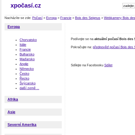
xpočasí.cz
Nacházíte se zde:
Počasí
>
Evropa
>
Francie
>
Bois des Seignus
>
Webkamery Bois des
Evropa
Podívejte se na
aktuální počasí Bois des
Chorvatsko
Itálie
Pokračujte na:
předpověď počasí Bois des 
Francie
Bulharsko
Maďarsko
Anglie
Sdílejte na Facebooku
Sdílet
Německo
Česko
Řecko
Švýcarsko
další země ...
Afrika
Asie
Severní Amerika