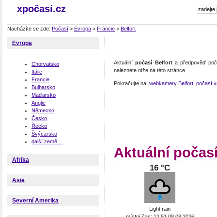
xpočasí.cz
Nacházíte se zde:
Počasí
>
Evropa
>
Francie
>
Belfort
Evropa
Aktuální
počasí Belfort
a předpověď poča
Chorvatsko
naleznete níže na této stránce.
Itálie
Francie
Pokračujte na:
webkamery Belfort
,
počasí v
Bulharsko
Maďarsko
Anglie
Německo
Česko
Řecko
Švýcarsko
další země ...
Aktuální počasí
Afrika
16 °C
Asie
Severní Amerika
Light rain
místní čas: 12:51 08.08.2026