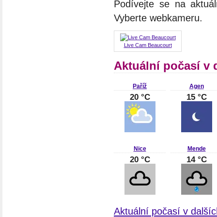
Podívejte se na aktuál
Vyberte webkameru.
Live Cam Beaucourt
Aktuální počasí v 
Paříž
Agen
20 °C
15 °C
Nice
Mende
20 °C
14 °C
Aktuální počasí v další