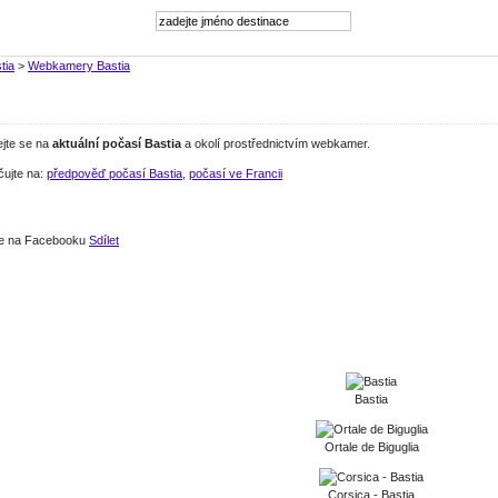
tia
>
Webkamery Bastia
ejte se na
aktuální počasí Bastia
a okolí prostřednictvím webkamer.
čujte na:
předpověď počasí Bastia
,
počasí ve Francii
jte na Facebooku
Sdílet
Bastia
Ortale de Biguglia
Corsica - Bastia