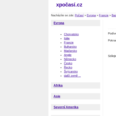
xpočasí.cz
Nacházíte se zde:
Počasí
>
Evropa
>
Francie
>
Bas
Evropa
Podív
Chorvatsko
Itálie
Pokra
Francie
Bulharsko
Maďarsko
Anglie
Sdíle
Německo
Česko
Řecko
Švýcarsko
další země ...
Afrika
Asie
Severní Amerika