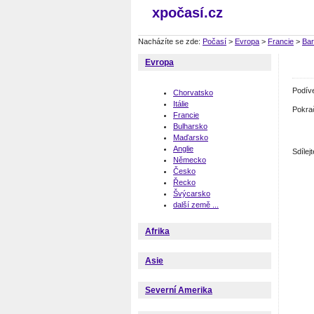
xpočasí.cz
Nacházíte se zde:
Počasí
>
Evropa
>
Francie
>
Ba
Evropa
Podív
Chorvatsko
Itálie
Pokra
Francie
Bulharsko
Maďarsko
Anglie
Sdíle
Německo
Česko
Řecko
Švýcarsko
další země ...
Afrika
Asie
Severní Amerika