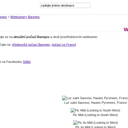
reges
>
Webkamery Bareges
W
ejte se na
aktuální počasí Bareges
a okolí prostřednictvím webkamer.
čujte na:
předpověď počasí Bareges
,
počasí ve Francii
jte na Facebooku
Sdílet
Luz saint Sauveur, Hautes Pyrenees, France
Pic Midi (Looking to South-West)
Pic du Midi (Looking to West)