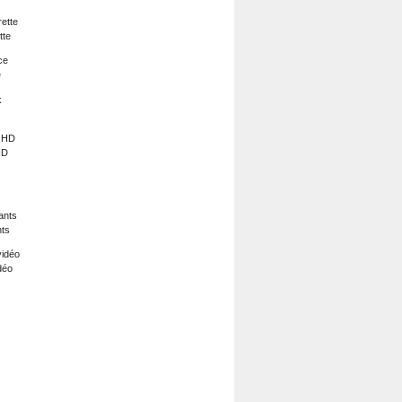
tte
e
HD
nts
déo