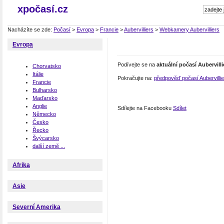
xpočasí.cz
Nacházíte se zde:
Počasí
>
Evropa
>
Francie
>
Aubervilliers
>
Webkamery Aubervilliers
Evropa
Podívejte se na
aktuální počasí Aubervilli
Chorvatsko
Itálie
Pokračujte na:
předpověď počasí Aubervillie
Francie
Bulharsko
Maďarsko
Anglie
Sdílejte na Facebooku
Sdílet
Německo
Česko
Řecko
Švýcarsko
další země ...
Afrika
Asie
Severní Amerika