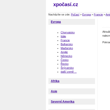
xpočasí.cz
Nacházíte se zde:
Počasí
>
Evropa
>
Francie
>
Ami
Evropa
Aktuá
Chorvatsko
nalezn
Itálie
Francie
Pokra
Bulharsko
Maďarsko
Anglie
Německo
Česko
Řecko
Švýcarsko
další země ...
Afrika
Asie
Severní Amerika