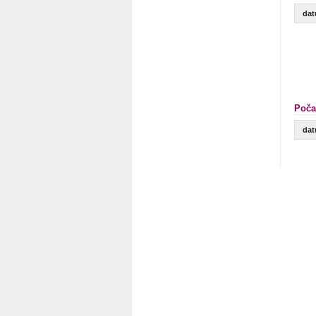
da
Poča
da