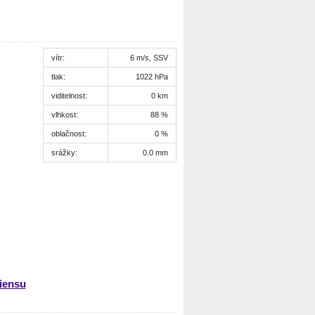
vítr:
6 m/s, SSV
tlak:
1022 hPa
viditelnost:
0 km
vlhkost:
88 %
oblačnost:
0 %
srážky:
0.0 mm
iensu