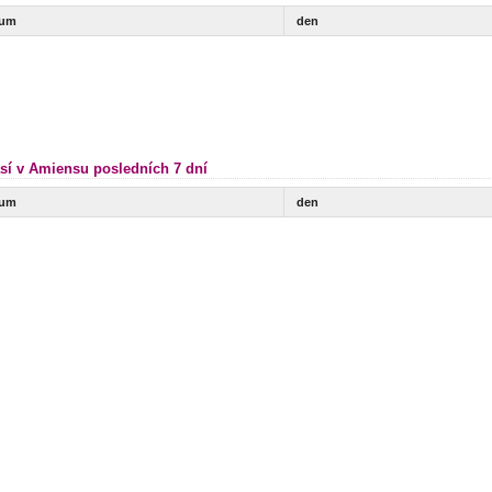
tum
den
sí v Amiensu posledních 7 dní
tum
den