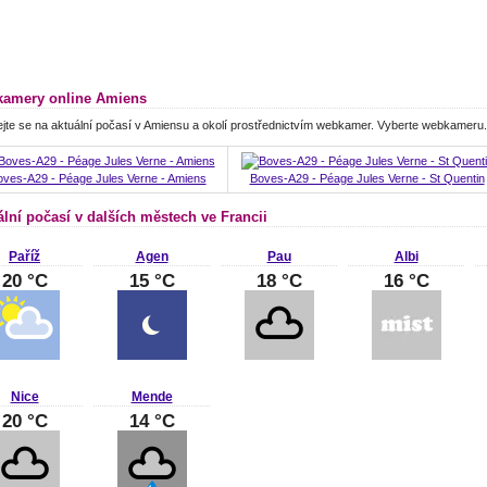
amery online Amiens
jte se na aktuální počasí v Amiensu a okolí prostřednictvím webkamer. Vyberte webkameru.
oves-A29 - Péage Jules Verne - Amiens
Boves-A29 - Péage Jules Verne - St Quentin
ální počasí v dalších městech ve Francii
Paříž
Agen
Pau
Albi
20 °C
15 °C
18 °C
16 °C
Nice
Mende
20 °C
14 °C