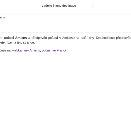
ens
lní
počasí Amiens
a předpověď počasí v Amiensu na další dny. Dlouhodobou předpověď
ete níže na této stránce.
čujte na:
webkamery Amiens
,
počasí ve Francii