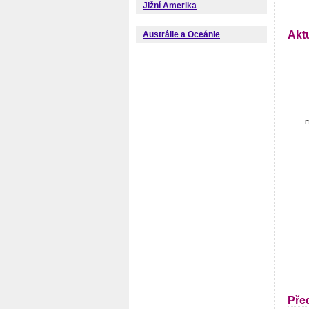
Jižní Amerika
Akt
Austrálie a Oceánie
m
Pře