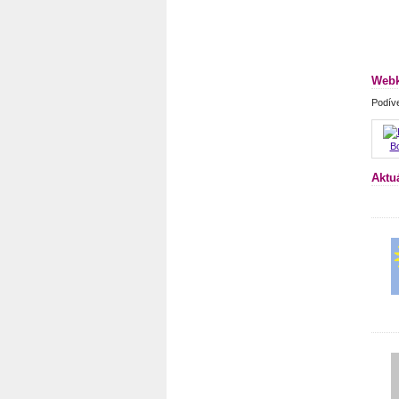
Webk
Podíve
B
Aktu