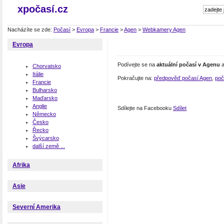
xpočasí.cz
Nacházíte se zde:
Počasí
>
Evropa
>
Francie
>
Agen
>
Webkamery Agen
Evropa
Podívejte se na
aktuální počasí v Agenu
a
Chorvatsko
Itálie
Pokračujte na:
předpověď počasí Agen
,
poč
Francie
Bulharsko
Maďarsko
Anglie
Sdílejte na Facebooku
Sdílet
Německo
Česko
Řecko
Švýcarsko
další země ...
Afrika
Asie
Severní Amerika