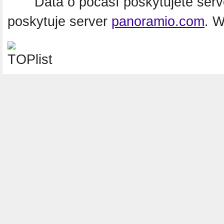
Data o počasí poskytujete ser
poskytuje server
panoramio.com
. 