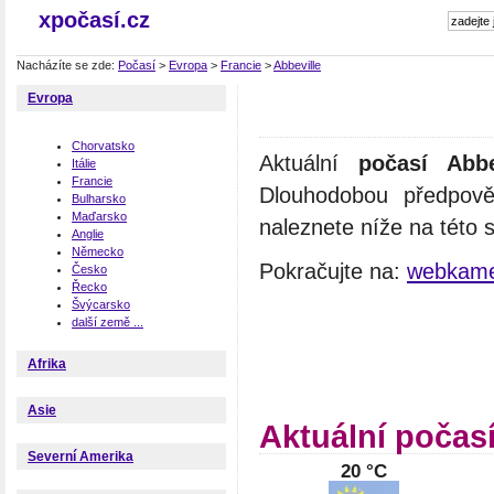
xpočasí.cz
Nacházíte se zde:
Počasí
>
Evropa
>
Francie
>
Abbeville
Evropa
Chorvatsko
Aktuální
počasí Abbe
Itálie
Francie
Dlouhodobou předpově
Bulharsko
Maďarsko
naleznete níže na této 
Anglie
Německo
Pokračujte na:
webkamer
Česko
Řecko
Švýcarsko
další země ...
Afrika
Asie
Aktuální počasí
Severní Amerika
20 °C