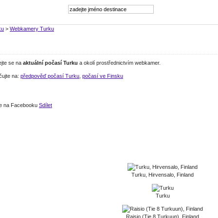
ku
>
Webkamery Turku
ejte se na
aktuální počasí Turku
a okolí prostřednictvím webkamer.
čujte na:
předpověď počasí Turku
,
počasí ve Finsku
jte na Facebooku
Sdílet
Turku, Hirvensalo, Finland
Turku
Raisio (Tie 8 Turkuun), Finland