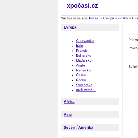
xpočasí.cz
Nacházíte se zde:
Počasí
>
Evropa
>
Finsko
>
Tur
Evropa
Podív
Chorvatsko
Itálie
Pokra
Francie
Bulharsko
Maďarsko
Anglie
Sdíle
Německo
Česko
Řecko
Švýcarsko
další země ...
Afrika
Asie
Severní Amerika