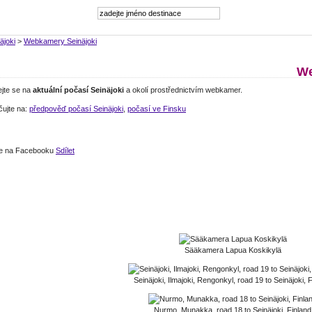
äjoki
>
Webkamery Seinäjoki
We
ejte se na
aktuální počasí Seinäjoki
a okolí prostřednictvím webkamer.
čujte na:
předpověď počasí Seinäjoki
,
počasí ve Finsku
jte na Facebooku
Sdílet
Sääkamera Lapua Koskikylä
Seinäjoki, Ilmajoki, Rengonkyl, road 19 to Seinäjoki, 
Nurmo, Munakka, road 18 to Seinäjoki, Finland