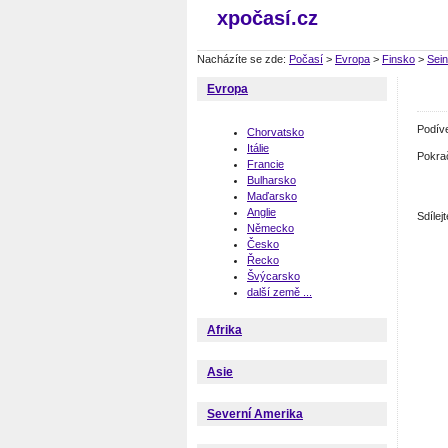
xpočasí.cz
Nacházíte se zde:
Počasí
>
Evropa
>
Finsko
>
Sein
Evropa
Podív
Chorvatsko
Itálie
Pokra
Francie
Bulharsko
Maďarsko
Anglie
Sdíle
Německo
Česko
Řecko
Švýcarsko
další země ...
Afrika
Asie
Severní Amerika