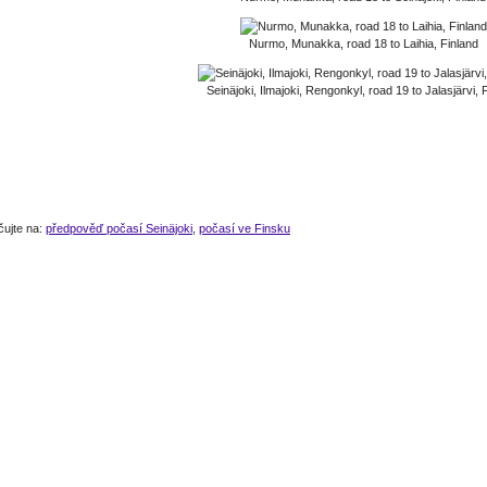
Nurmo, Munakka, road 18 to Laihia, Finland
Seinäjoki, Ilmajoki, Rengonkyl, road 19 to Jalasjärvi, 
čujte na:
předpověď počasí Seinäjoki
,
počasí ve Finsku