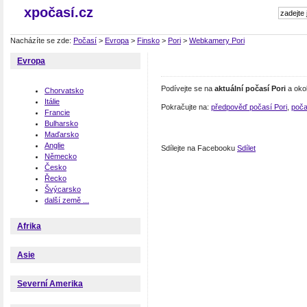
xpočasí.cz
Nacházíte se zde:
Počasí
>
Evropa
>
Finsko
>
Pori
>
Webkamery Pori
Evropa
Podívejte se na
aktuální počasí Pori
a okol
Chorvatsko
Itálie
Pokračujte na:
předpověď počasí Pori
,
poča
Francie
Bulharsko
Maďarsko
Anglie
Sdílejte na Facebooku
Sdílet
Německo
Česko
Řecko
Švýcarsko
další země ...
Afrika
Asie
Severní Amerika