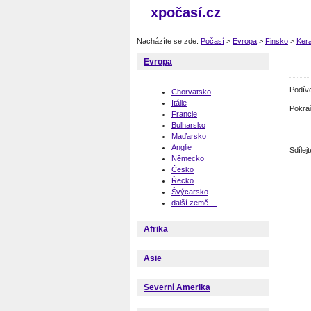
xpočasí.cz
Nacházíte se zde:
Počasí
>
Evropa
>
Finsko
>
Ker
Evropa
Podív
Chorvatsko
Itálie
Pokra
Francie
Bulharsko
Maďarsko
Anglie
Sdíle
Německo
Česko
Řecko
Švýcarsko
další země ...
Afrika
Asie
Severní Amerika