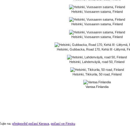
Helsinki, Vuosaaren satama, Finland
Helsinki, Vuosaaren satama, Finland
Helsinki, Vuosaaren satama, Finland
Helsinki, Gubbacka, Road 170, Kehä III -Liittymä, Fi
Helsinki, Lahdenväylä, road 50, Finland
Helsinki, Tikkurila, 50 road, Finland
Vantaa Finlandia
čujte na:
předpověď počasí Kerava
,
počasí ve Finsku