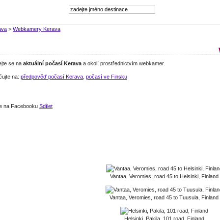
ava
>
Webkamery Kerava
ejte se na
aktuální počasí Kerava
a okolí prostřednictvím webkamer.
čujte na:
předpověď počasí Kerava
,
počasí ve Finsku
jte na Facebooku
Sdílet
Vantaa, Veromies, road 45 to Helsinki, Finland
Vantaa, Veromies, road 45 to Tuusula, Finland
Helsinki, Pakila, 101 road, Finland