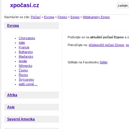
xpočasí.cz
Nacházíte se zde:
Počasí
>
Evropa
>
Finsko
>
Espoo
>
Webkamery Espoo
Evropa
Podívejte se na
aktuální počasí Espoo
a o
Chorvatsko
Itálie
Pokračujte na:
předpověď počasí Espoo
,
po
Francie
Bulharsko
Maďarsko
Anglie
Sdílejte na Facebooku
Sdílet
Německo
Česko
Řecko
Švýcarsko
další země ...
Afrika
Asie
Severní Amerika