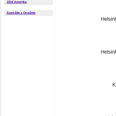
Jižní Amerika
Austrálie a Oceánie
Helsin
Helsin
K