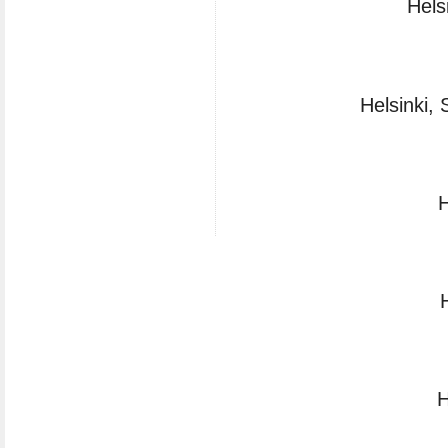
Hels
Helsinki,
H
H