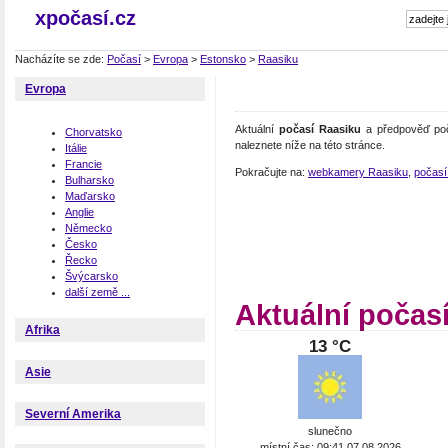
xpočasí.cz
Nacházíte se zde:
Počasí
>
Evropa
>
Estonsko
>
Raasiku
Evropa
Aktuální
počasí Raasiku
a předpověď poč
Chorvatsko
naleznete níže na této stránce.
Itálie
Francie
Pokračujte na:
webkamery Raasiku
,
počasí
Bulharsko
Maďarsko
Anglie
Německo
Česko
Řecko
Švýcarsko
další země ...
Aktuální počas
Afrika
13 °C
Asie
Severní Amerika
slunečno
místní čas: 09:41 07.08.2026