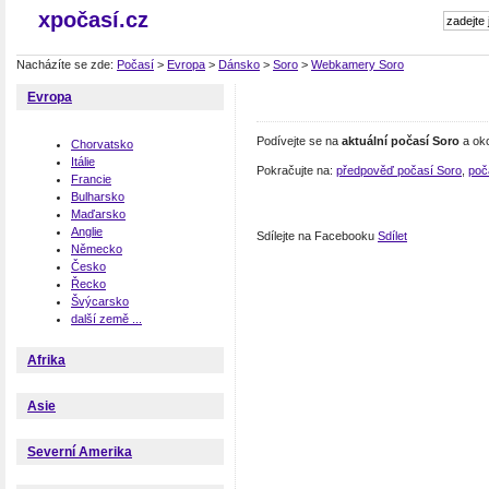
xpočasí.cz
Nacházíte se zde:
Počasí
>
Evropa
>
Dánsko
>
Soro
>
Webkamery Soro
Evropa
Podívejte se na
aktuální počasí Soro
a oko
Chorvatsko
Itálie
Pokračujte na:
předpověď počasí Soro
,
poč
Francie
Bulharsko
Maďarsko
Anglie
Sdílejte na Facebooku
Sdílet
Německo
Česko
Řecko
Švýcarsko
další země ...
Afrika
Asie
Severní Amerika