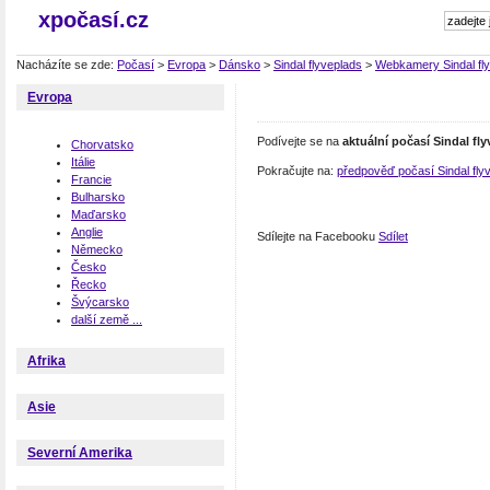
xpočasí.cz
Nacházíte se zde:
Počasí
>
Evropa
>
Dánsko
>
Sindal flyveplads
>
Webkamery Sindal fl
Evropa
Podívejte se na
aktuální počasí Sindal fl
Chorvatsko
Itálie
Pokračujte na:
předpověď počasí Sindal fly
Francie
Bulharsko
Maďarsko
Anglie
Sdílejte na Facebooku
Sdílet
Německo
Česko
Řecko
Švýcarsko
další země ...
Afrika
Asie
Severní Amerika