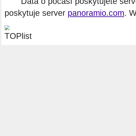
Data o počasí poskytujete ser
poskytuje server
panoramio.com
. 