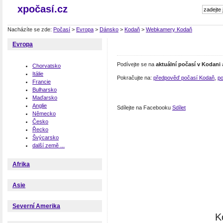
xpočasí.cz
Nacházíte se zde:
Počasí
>
Evropa
>
Dánsko
>
Kodaň
>
Webkamery Kodaň
Evropa
Podívejte se na
aktuální počasí v Kodani
Chorvatsko
Itálie
Pokračujte na:
předpověď počasí Kodaň
,
p
Francie
Bulharsko
Maďarsko
Anglie
Sdílejte na Facebooku
Sdílet
Německo
Česko
Řecko
Švýcarsko
další země ...
Afrika
Asie
Severní Amerika
K