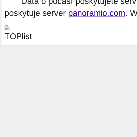
Data o počasí poskytujete ser
poskytuje server
panoramio.com
. 