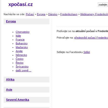
xpočasí.cz
Nacházíte se zde:
Počasí
>
Evropa
>
Dánsko
>
Frederikshavn
>
Webkamery Frederiks
Evropa
Podívejte se na
aktuální počasí v Freder
Chorvatsko
Itálie
Pokračujte na:
předpověď počasí Frederik
Francie
Bulharsko
Maďarsko
Anglie
Sdílejte na Facebooku
Sdílet
Německo
Česko
Řecko
Švýcarsko
další země ...
Afrika
Asie
Severní Amerika