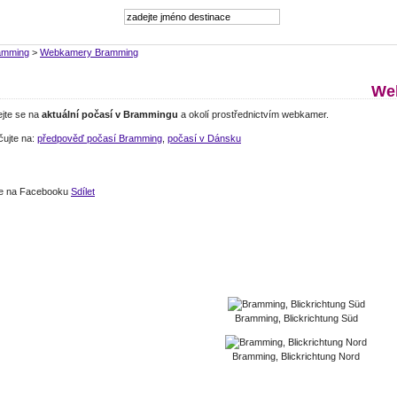
amming
>
Webkamery Bramming
We
ejte se na
aktuální počasí v Brammingu
a okolí prostřednictvím webkamer.
čujte na:
předpověď počasí Bramming
,
počasí v Dánsku
jte na Facebooku
Sdílet
Bramming, Blickrichtung Süd
Bramming, Blickrichtung Nord