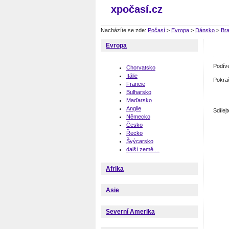
xpočasí.cz
Nacházíte se zde:
Počasí
>
Evropa
>
Dánsko
>
Br
Evropa
Podív
Chorvatsko
Itálie
Pokra
Francie
Bulharsko
Maďarsko
Anglie
Sdíle
Německo
Česko
Řecko
Švýcarsko
další země ...
Afrika
Asie
Severní Amerika