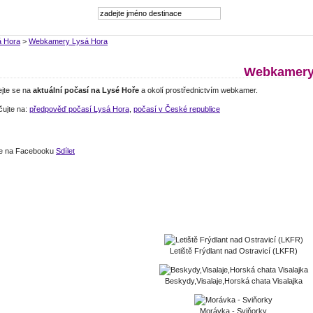
á Hora
>
Webkamery Lysá Hora
Webkamery 
ejte se na
aktuální počasí na Lysé Hoře
a okolí prostřednictvím webkamer.
čujte na:
předpověď počasí Lysá Hora
,
počasí v České republice
jte na Facebooku
Sdílet
Letiště Frýdlant nad Ostravicí (LKFR)
Beskydy,Visalaje,Horská chata Visalajka
Morávka - Sviňorky