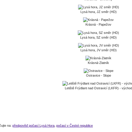
Lysá hora, JZ směr (HD)
Krásná - Papežov
Lysá hora, SZ směr (HD)
Lysá hora, JV směr (HD)
Krásná-Zlatník
Ostravice - Slope
Letiště Frýdlant nad Ostravicí (LKFR) - výcho
čujte na:
předpověď počasí Lysá Hora
,
počasí v České republice