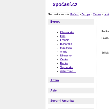
xpočasí.cz
Nacházíte se zde:
Počasí
>
Evropa
>
Česko
>
Lys
Evropa
Podív
Chorvatsko
Itálie
Pokra
Francie
Bulharsko
Maďarsko
Anglie
Sdíle
Německo
Česko
Řecko
Švýcarsko
další země ...
Afrika
Asie
Severní Amerika