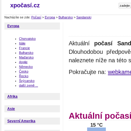
xpočasí.cz
Nacházíte se zde:
Počasí
>
Evropa
>
Bulharsko
>
Sandanski
Evropa
Chorvatsko
Aktuální
počasí Sand
Itálie
Francie
Dlouhodobou předpově
Bulharsko
Maďarsko
naleznete níže na této 
Anglie
Německo
Pokračujte na:
webkame
Česko
Řecko
Švýcarsko
další země ...
Afrika
Asie
Aktuální počas
Severní Amerika
15 °C