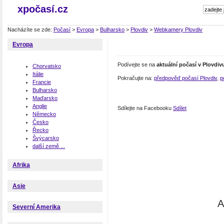
xpočasí.cz
Nacházíte se zde:
Počasí
>
Evropa
>
Bulharsko
>
Plovdiv
>
Webkamery Plovdiv
Evropa
Podívejte se na
aktuální počasí v Plovdiv
Chorvatsko
Itálie
Pokračujte na:
předpověď počasí Plovdiv
,
p
Francie
Bulharsko
Maďarsko
Anglie
Sdílejte na Facebooku
Sdílet
Německo
Česko
Řecko
Švýcarsko
další země ...
Afrika
Asie
A
Severní Amerika