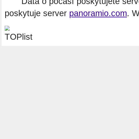
Data o počasí poskytujete ser
poskytuje server
panoramio.com
. 