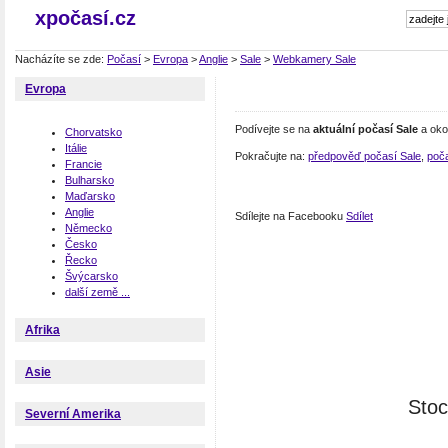
xpočasí.cz
Nacházíte se zde:
Počasí
>
Evropa
>
Anglie
>
Sale
>
Webkamery Sale
Evropa
Podívejte se na
aktuální počasí Sale
a oko
Chorvatsko
Itálie
Pokračujte na:
předpověď počasí Sale
,
poča
Francie
Bulharsko
Maďarsko
Anglie
Sdílejte na Facebooku
Sdílet
Německo
Česko
Řecko
Švýcarsko
další země ...
Afrika
Asie
Stoc
Severní Amerika