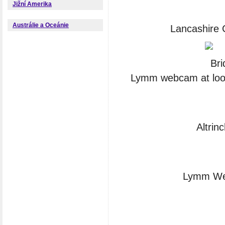
Jižní Amerika
Austrálie a Oceánie
Lancashire 
Lymm webcam at look
Altrin
Lymm Web