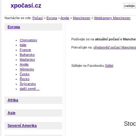
xpočasí.cz
Nacházíte se zde:
Počasí
>
Evropa
>
Anglie
>
Manchester
>
Webkamery Manchester
Evropa
Podívejte se na
aktuální počasí v Manche
Chorvatsko
Itálie
Pokračujte na:
předpověď počasí Manchest
Francie
Bulharsko
Maďarsko
Anglie
Sdílejte na Facebooku
Sdílet
Německo
Česko
Řecko
Švýcarsko
další země ...
Afrika
Asie
Stoc
Severní Amerika