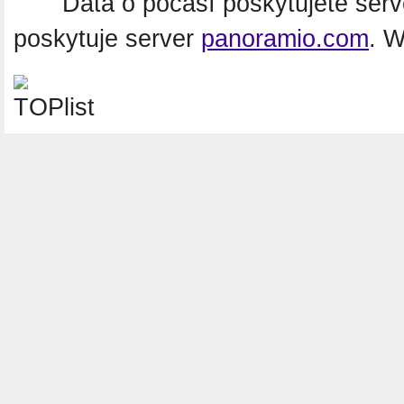
Data o počasí poskytujete ser
poskytuje server
panoramio.com
. 