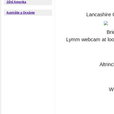
Jižní Amerika
Austrálie a Oceánie
Lancashire 
Lymm webcam at look
Altrin
W