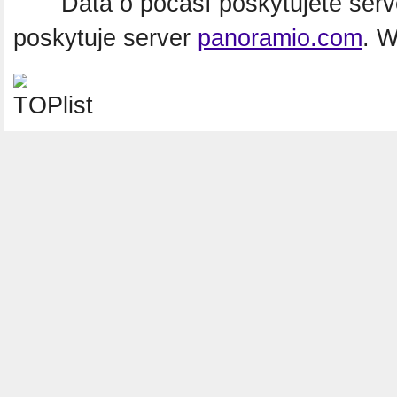
Data o počasí poskytujete ser
poskytuje server
panoramio.com
. 