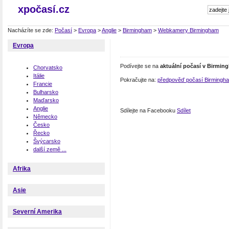
xpočasí.cz
Nacházíte se zde:
Počasí
>
Evropa
>
Anglie
>
Birmingham
>
Webkamery Birmingham
Evropa
Podívejte se na
aktuální počasí v Birmi
Chorvatsko
Itálie
Pokračujte na:
předpověď počasí Birmingh
Francie
Bulharsko
Maďarsko
Anglie
Sdílejte na Facebooku
Sdílet
Německo
Česko
Řecko
Švýcarsko
další země ...
Afrika
Asie
Severní Amerika