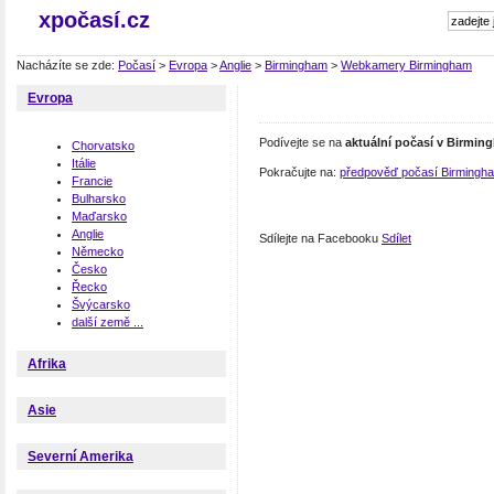
xpočasí.cz
Nacházíte se zde:
Počasí
>
Evropa
>
Anglie
>
Birmingham
>
Webkamery Birmingham
Evropa
Podívejte se na
aktuální počasí v Birmi
Chorvatsko
Itálie
Pokračujte na:
předpověď počasí Birmingh
Francie
Bulharsko
Maďarsko
Anglie
Sdílejte na Facebooku
Sdílet
Německo
Česko
Řecko
Švýcarsko
další země ...
Afrika
Asie
Severní Amerika