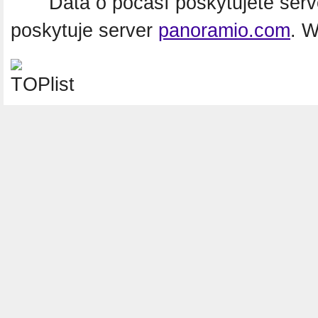
Data o počasí poskytujete ser
poskytuje server
panoramio.com
. 