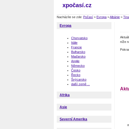
xpočasí.cz
Nacházíte se zde:
Počasí
>
Evropa
>
Albánie
>
Tir
Evropa
Aktuá
Chorvatsko
níže n
Itálie
Francie
Pokra
Bulharsko
Maďarsko
Anglie
Německo
Česko
Řecko
Švýcarsko
další země ...
Aktu
Afrika
Asie
Severní Amerika
m