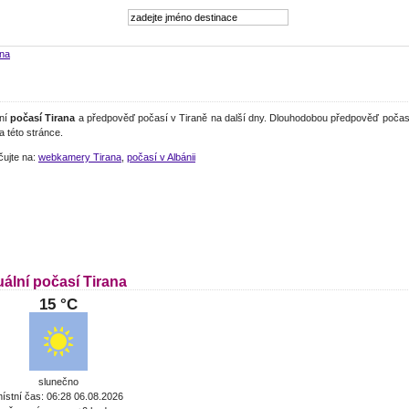
ana
lní
počasí Tirana
a předpověď počasí v Tiraně na další dny. Dlouhodobou předpověď počasí
a této stránce.
čujte na:
webkamery Tirana
,
počasí v Albánii
ální počasí Tirana
15 °C
slunečno
ístní čas: 06:28 06.08.2026