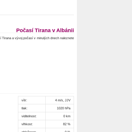
Počasí Tirana v Albánii
 Tirana a vývoj počasí v minulých dnech naleznete
vítr:
4 m/s, JJV
tlak:
1020 hPa
viditelnost:
0 km
vlhkost:
82 %
oblačnost:
0 %