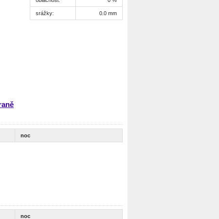
srážky:
0.0 mm
raně
noc
noc