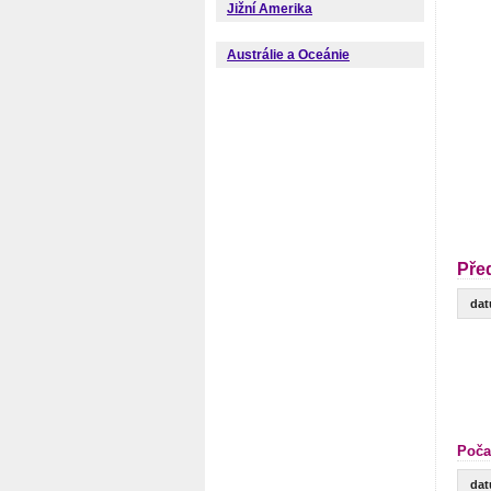
Jižní Amerika
Austrálie a Oceánie
Pře
da
Poča
da