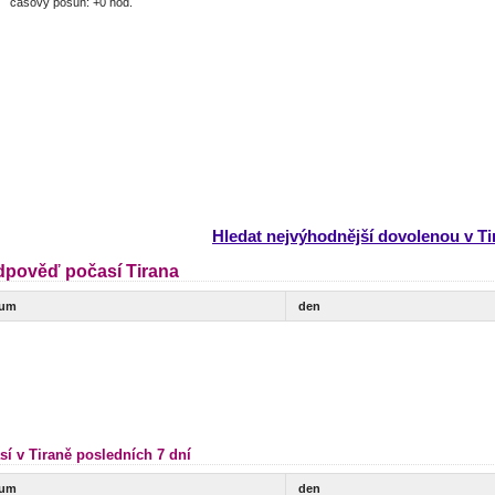
časový posun: +0 hod.
Hledat nejvýhodnější dovolenou v Ti
dpověď počasí Tirana
tum
den
sí v Tiraně posledních 7 dní
tum
den