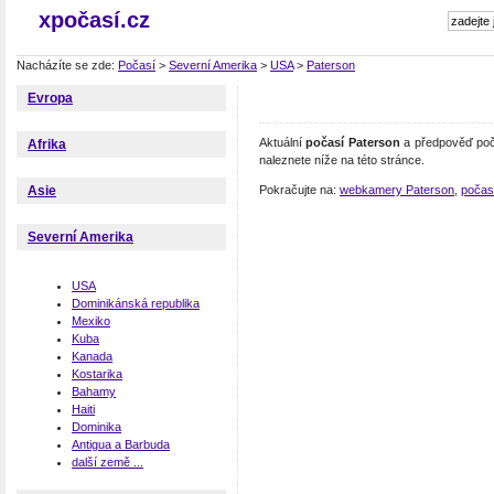
xpočasí.cz
Nacházíte se zde:
Počasí
>
Severní Amerika
>
USA
>
Paterson
Evropa
Aktuální
počasí Paterson
a předpověď poča
Afrika
naleznete níže na této stránce.
Pokračujte na:
webkamery Paterson
,
počas
Asie
Severní Amerika
USA
Dominikánská republika
Mexiko
Kuba
Kanada
Kostarika
Bahamy
Haiti
Dominika
Antigua a Barbuda
další země ...