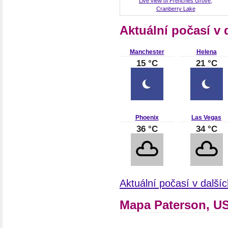
Live view of Frenches Grove,
Cranberry Lake
Aktuální počasí v
Manchester
Helena
15 °C
21 °C
Phoenix
Las Vegas
36 °C
34 °C
Aktuální počasí v dalš
Mapa Paterson, U