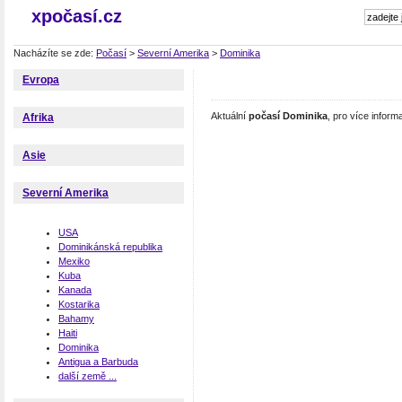
xpočasí.cz
Nacházíte se zde:
Počasí
>
Severní Amerika
>
Dominika
Evropa
Aktuální
počasí Dominika
, pro více infor
Afrika
Asie
Severní Amerika
USA
Dominikánská republika
Mexiko
Kuba
Kanada
Kostarika
Bahamy
Haiti
Dominika
Antigua a Barbuda
další země ...