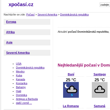
xpočasí.cz
Nacházíte se zde:
Počasí
>
Severní Amerika
>
Dominikánská republika
Evropa
Aktuální
počasí Dominikánská republika
,
Afrika
Asie
Severní Amerika
USA
Nejhledanější počasí v Dom
Dominikánská republika
Mexiko
Baní
Santiago
Kuba
25 °C
25 °C
Kanada
Kostarika
Bahamy
Haiti
Dominika
Antigua a Barbuda
další země ...
La Romana
Samaná