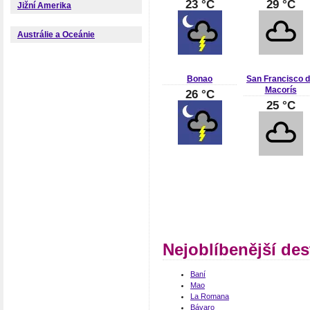
23 °C
29 °C
Jižní Amerika
Austrálie a Oceánie
Bonao
San Francisco 
Macorís
26 °C
25 °C
Nejoblíbenější de
Baní
Mao
La Romana
Bávaro