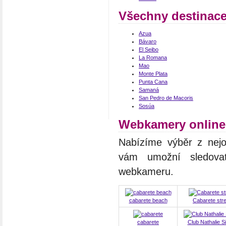
Všechny destinace
Azua
Bávaro
El Seibo
La Romana
Mao
Monte Plata
Punta Cana
Samaná
San Pedro de Macoris
Sosúa
Webkamery online
Nabízíme výběr z nejo
vám umožní sledovat
webkameru.
cabarete beach
Cabarete stre
cabarete
Club Nathalie 