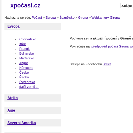
xpočasí.cz
Nacházíte se zde:
Počasí
>
Evropa
>
Španělsko
>
Girona
>
Webkamery Girona
Evropa
Podívejte se na
aktuální počasí v Gironě
a
Chorvatsko
Itálie
Pokračujte na:
předpověď počasí Girona
,
p
Francie
Bulharsko
Maďarsko
Anglie
Sdílejte na Facebooku
Sdílet
Německo
Česko
Řecko
Švýcarsko
další země ...
Afrika
Asie
Severní Amerika