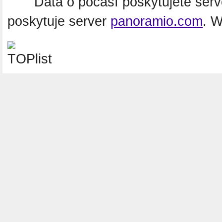
Data o počasí poskytujete ser
poskytuje server
panoramio.com
. 