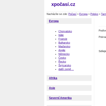
xpočasí.cz
Nacházíte se zde:
Počasí
>
Evropa
>
Polsko
>
Tar
Evropa
Podív
Chorvatsko
Itálie
Pokra
Francie
Bulharsko
Maďarsko
Anglie
Sdíle
Německo
Česko
Řecko
Švýcarsko
další země ...
Afrika
Asie
Severní Amerika