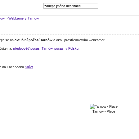
nów
>
Webkamery Tarnów
ejte se na
aktuální počasí Tarnów
a okolí prostřednictvím webkamer.
čujte na:
předpověď počasí Tarnów
,
počasí v Polsku
jte na Facebooku
Sdílet
Tarnow - Place