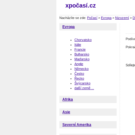
xpočasí.cz
Nacházíte se zde:
Počasí
>
Evropa
>
Nizozemí
>
D
Evropa
Podív
Chorvatsko
Itálie
Pokra
Francie
Bulharsko
Maďarsko
Anglie
Sdíle
Německo
Česko
Řecko
Švýcarsko
další země ...
Afrika
Asie
Severní Amerika