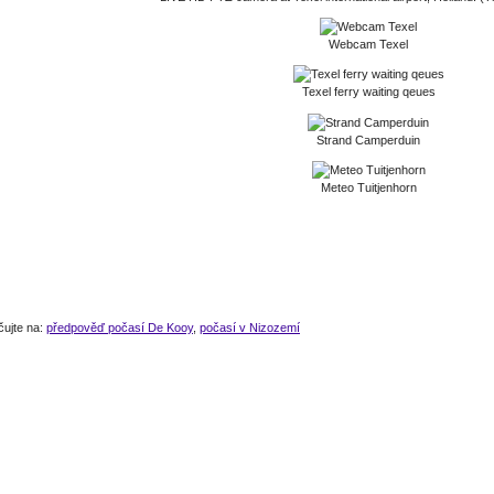
Webcam Texel
Texel ferry waiting qeues
Strand Camperduin
Meteo Tuitjenhorn
čujte na:
předpověď počasí De Kooy
,
počasí v Nizozemí