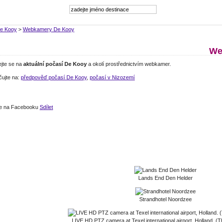
e Kooy
>
Webkamery De Kooy
We
ejte se na
aktuální počasí De Kooy
a okolí prostřednictvím webkamer.
čujte na:
předpověď počasí De Kooy
,
počasí v Nizozemí
jte na Facebooku
Sdílet
Lands End Den Helder
Strandhotel Noordzee
LIVE HD PTZ camera at Texel international airport, Holland. (