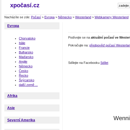
xpočasí.cz
Nacházíte se zde:
Počasí
>
Evropa
>
Německo
>
Westerland
>
Webkamery Westerland
Evropa
Podívejte se na
aktuální počasí ve Weste
Chorvatsko
Itálie
Pokračujte na:
předpověď počasí Westerla
Francie
Bulharsko
Maďarsko
Anglie
Sdílejte na Facebooku
Sdílet
Německo
Česko
Řecko
Švýcarsko
další země ...
Afrika
Asie
Wenni
Severní Amerika