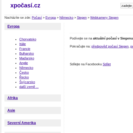
xpočasí.cz
Nacházíte se zde:
Počasí
>
Evropa
>
Německo
>
Siegen
>
Webkamery Siegen
Evropa
Podívejte se na
aktuální počasí v Siegenu
Chorvatsko
Itálie
Pokračujte na:
předpověď počasí Siegen
,
p
Francie
Bulharsko
Maďarsko
Anglie
Sdílejte na Facebooku
Sdílet
Německo
Česko
Řecko
Švýcarsko
další země ...
Afrika
Asie
Severní Amerika